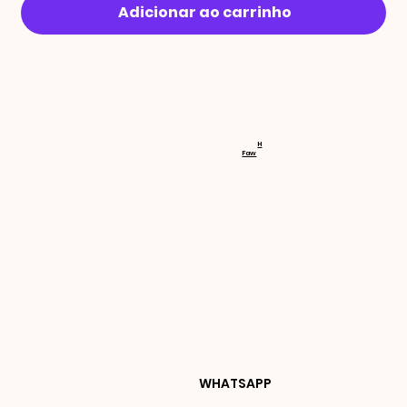
Adicionar ao carrinho
RECEBA 
H
Faw
NOVIDA
DES E 
WHATSAPP