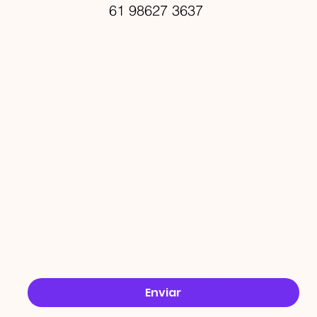
61 98627 3637
PROMO
ÇÕES
Email
*
Sim, quero receber ofertas no e-mail.
*
Enviar