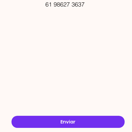
61 98627 3637
PROMO
ÇÕES
Email
*
Sim, quero receber ofertas no e-mail.
*
Enviar