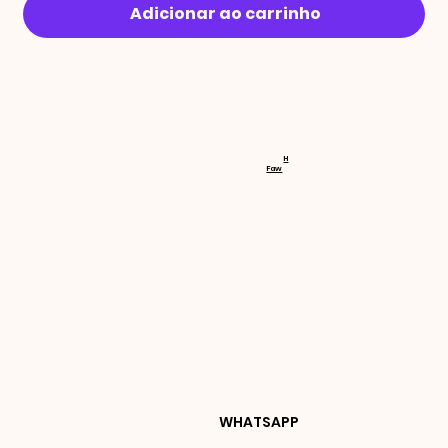
Adicionar ao carrinho
RECEBA 
H
Faw
NOVIDA
DES E 
WHATSAPP