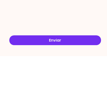
Email
*
Sim, quero receber ofertas no e-mail.
*
Enviar