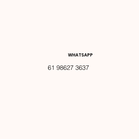
NOVIDA
DES E 
WHATSAPP
61 98627 3637
PROMO
ÇÕES