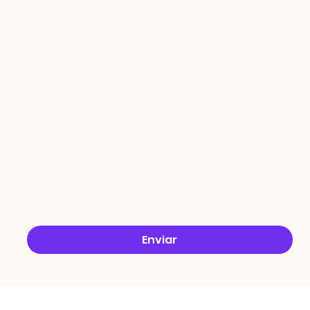
PROMO
ÇÕES
Email
*
Sim, quero receber ofertas no e-mail.
*
Enviar