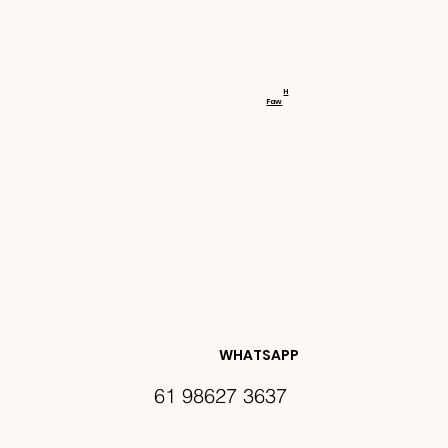
RECEBA 
H
Faw
NOVIDA
DES E 
WHATSAPP
61 98627 3637