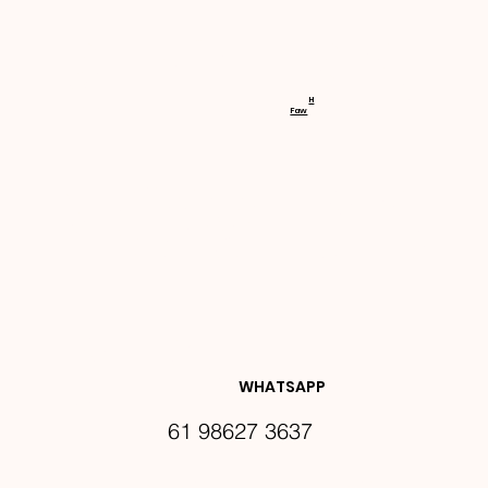
RECEBA 
H
Faw
NOVIDA
DES E 
WHATSAPP
61 98627 3637