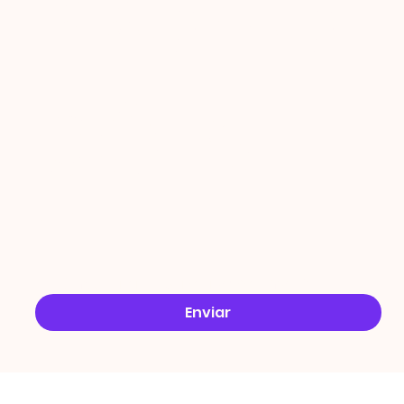
PROMO
ÇÕES
Email
*
Sim, quero receber ofertas no e-mail.
*
Enviar