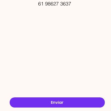
61 98627 3637
PROMO
ÇÕES
Email
*
Sim, quero receber ofertas no e-mail.
*
Enviar