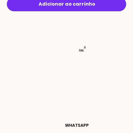
Adicionar ao carrinho
RECEBA 
H
Faw
NOVIDA
DES E 
WHATSAPP