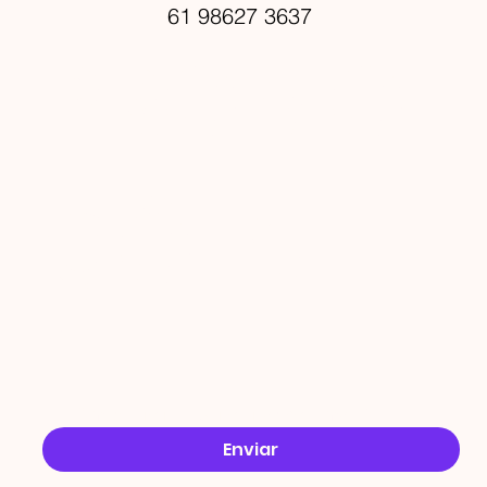
61 98627 3637
PROMO
ÇÕES
Email
*
Sim, quero receber ofertas no e-mail.
*
Enviar