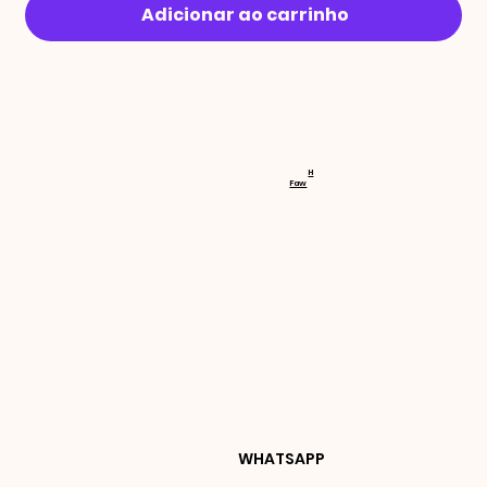
Adicionar ao carrinho
RECEBA 
H
Faw
NOVIDA
DES E 
WHATSAPP