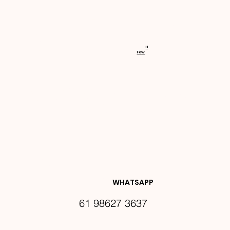
RECEBA 
H
Faw
NOVIDA
DES E 
WHATSAPP
61 98627 3637