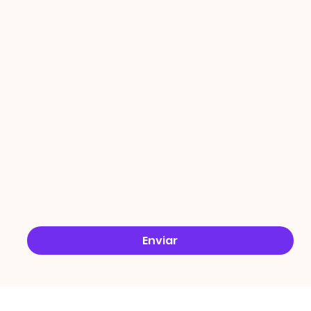
PROMO
ÇÕES
Email
*
Sim, quero receber ofertas no e-mail.
*
Enviar