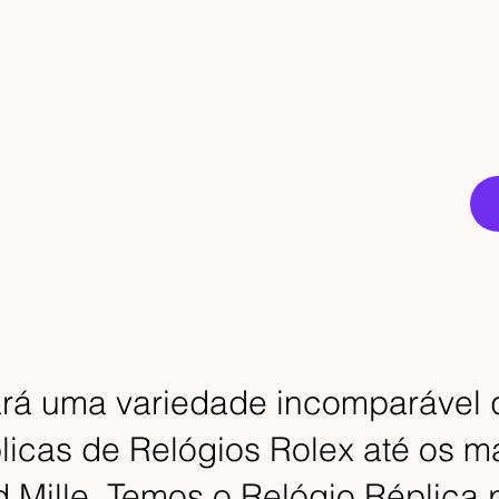
ará uma variedade incomparável 
icas de Relógios Rolex até os m
 Mille. Temos o Relógio Réplica p