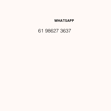
DES E 
WHATSAPP
61 98627 3637
PROMO
ÇÕES
Email
*