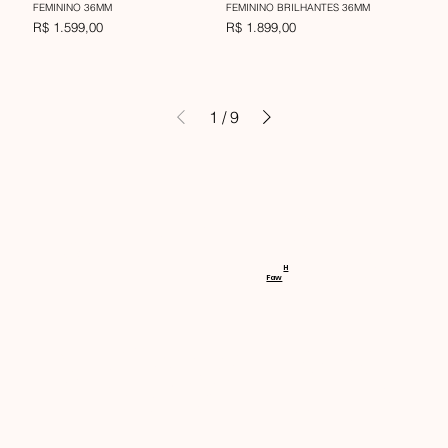
FEMININO 36MM
FEMININO BRILHANTES 36MM
Preço
Preço
R$ 1.599,00
R$ 1.899,00
1
/
9
RECEBA 
H
Faw
NOVIDA