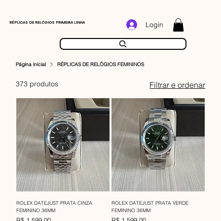
RÉPLICAS DE RELÓGIOS PRIMEIRA LINHA
Login
Página inicial
RÉPLICAS DE RELÓGIOS FEMININOS
373 produtos
Filtrar e ordenar
ROLEX DATEJUST PRATA CINZA
ROLEX DATEJUST PRATA VERDE
FEMININO 36MM
FEMININO 36MM
Preço
Preço
R$ 1.599,00
R$ 1.599,00