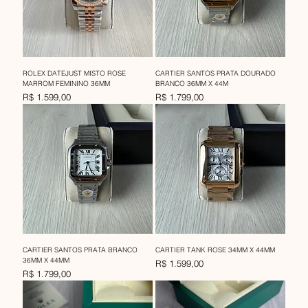
ROLEX DATEJUST MISTO ROSE
CARTIER SANTOS PRATA DOURADO
MARROM FEMININO 36MM
BRANCO 36MM X 44M
Preço
Preço
R$ 1.599,00
R$ 1.799,00
CARTIER SANTOS PRATA BRANCO
CARTIER TANK ROSE 34MM X 44MM
36MM X 44MM
Preço
R$ 1.599,00
Preço
R$ 1.799,00