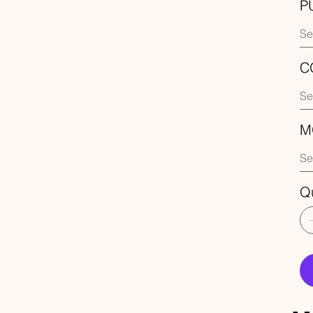
P
C
M
Q