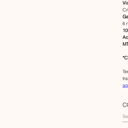
Vi
Cr
Ga
6 
10
Ac
MT
*C
Te
tr
aq
C