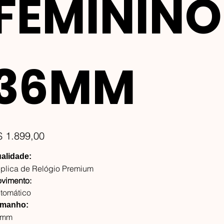
FEMININO
36MM
ço
$ 1.899,00
alidade:
plica de Relógio Premium
vimento:
tomático
manho:
6mm