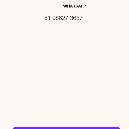
DES E 
WHATSAPP
61 98627 3637
PROMO
ÇÕES
Email
*
Sim, quero receber ofertas no e-mail.
*