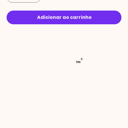
Adicionar ao carrinho
RECEBA 
H
Faw
NOVIDA