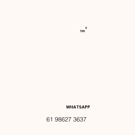
RECEBA 
H
Faw
NOVIDA
DES E 
WHATSAPP
61 98627 3637