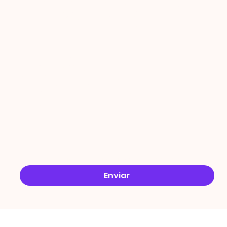
PROMO
ÇÕES
Email
*
Sim, quero receber ofertas no e-mail.
*
Enviar