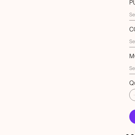
P
C
M
Q