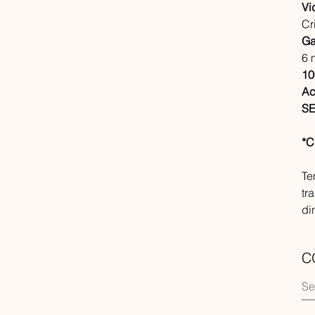
Vi
Cr
Ga
6 
10
Ac
SE
*C
Te
tr
di
C