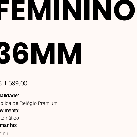
FEMININO
36MM
ço
$ 1.599,00
alidade:
plica de Relógio Premium
vimento:
tomático
manho:
6mm