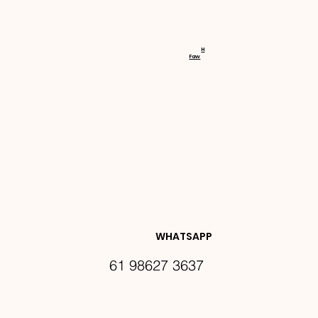
RECEBA 
H
Faw
NOVIDA
DES E 
WHATSAPP
61 98627 3637