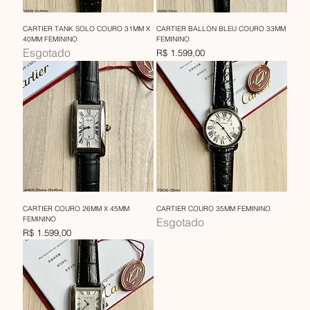
CARTIER TANK SOLO COURO 31MM X
CARTIER BALLON BLEU COURO 33MM
40MM FEMININO
FEMININO
Esgotado
Preço
R$ 1.599,00
CARTIER COURO 26MM X 45MM
CARTIER COURO 35MM FEMININO
FEMININO
Esgotado
Preço
R$ 1.599,00