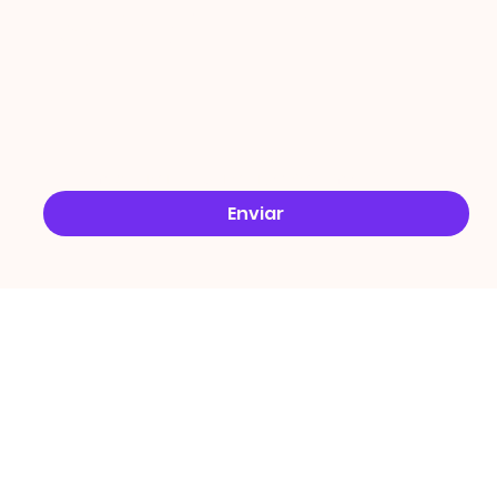
ÇÕES
Email
*
Sim, quero receber ofertas no e-mail.
*
Enviar