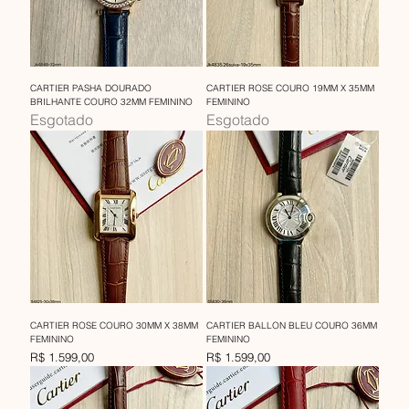
CARTIER PASHA DOURADO
CARTIER ROSE COURO 19MM X 35MM
BRILHANTE COURO 32MM FEMININO
FEMININO
Esgotado
Esgotado
CARTIER ROSE COURO 30MM X 38MM
CARTIER BALLON BLEU COURO 36MM
FEMININO
FEMININO
Preço
Preço
R$ 1.599,00
R$ 1.599,00