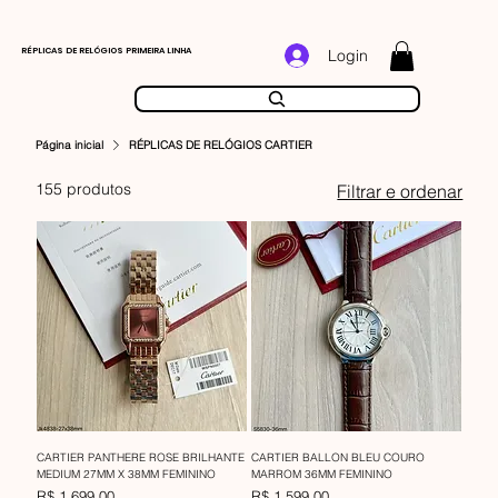
RÉPLICAS DE RELÓGIOS PRIMEIRA LINHA
Login
Página inicial
RÉPLICAS DE RELÓGIOS CARTIER
155 produtos
Filtrar e ordenar
CARTIER PANTHERE ROSE BRILHANTE
CARTIER BALLON BLEU COURO
MEDIUM 27MM X 38MM FEMININO
MARROM 36MM FEMININO
Preço
Preço
R$ 1.699,00
R$ 1.599,00