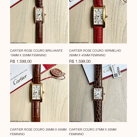
CARTIER ROSE COURO BRILHANTE
CARTIER ROSE COURO VERMELHO
19MM X 35MM FEMININO
26MM X 45MM FEMININO
Preço
Preço
R$ 1.599,00
R$ 1.599,00
CARTIER ROSE COURO 26MM X 45MM
CARTIER COURO 27MM X 35MM
FEMININO
FEMININO