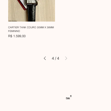
CARTIER TANK COURO 30MM X 38MM
FEMININO
Preço
R$ 1.599,00
4
/
4
RECEBA 
H
Faw