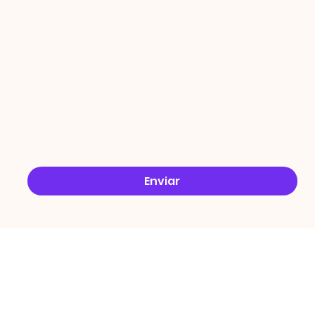
ÇÕES
Email
*
Sim, quero receber ofertas no e-mail.
*
Enviar