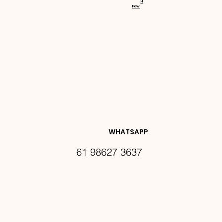
H
Faw
NOVIDA
DES E 
WHATSAPP
61 98627 3637
PROMO