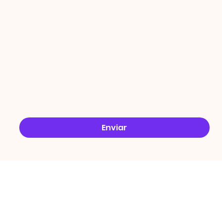
ÇÕES
Email
*
Sim, quero receber ofertas no e-mail.
*
Enviar