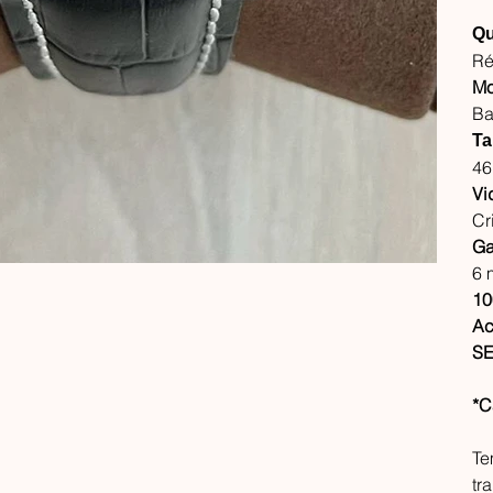
Qu
Ré
Mo
Ba
Ta
4
Vi
Cr
Ga
6 
10
Ac
SE
*C
Te
tr