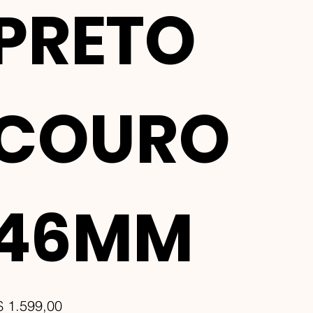
PRETO
COURO
46MM
ço
$ 1.599,00