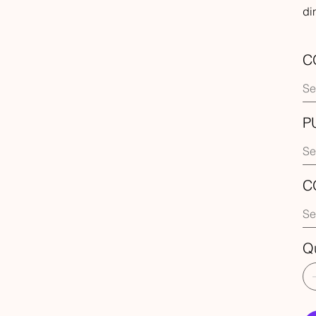
di
C
P
C
Q