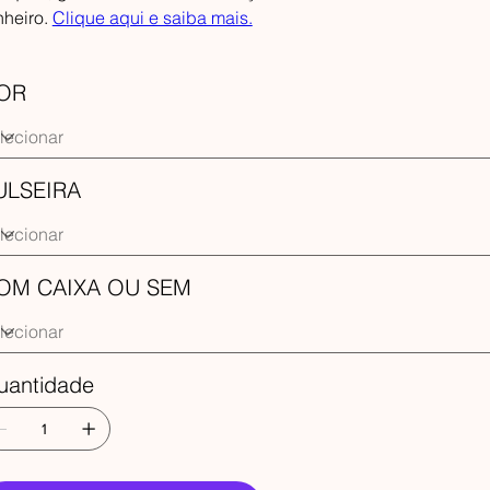
nheiro.
Clique aqui e saiba mais.
OR
ULSEIRA
OM CAIXA OU SEM
uantidade