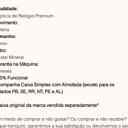
alidade:
plica de Relógio Premium
vimento:
teria
manho:
3mm
dro:
istal Mineral
rantia na Máquina:
meses
0% Funcional
ompanha Caixa Simples com Almofada (exceto para os
tados PB, SE, RR, MT, PE e AL)
aixa original da marca vendida separadamente*
m medo de comprar e não gostar? Ou comprar e não receber?
que tranquilo, garantimos a sua satisfação ou devolvemos o se