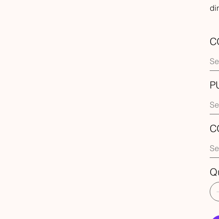
di
C
P
C
Q