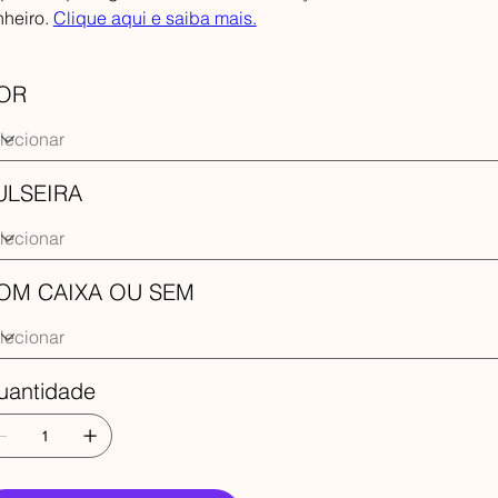
nheiro.
Clique aqui e saiba mais.
OR
ULSEIRA
OM CAIXA OU SEM
uantidade