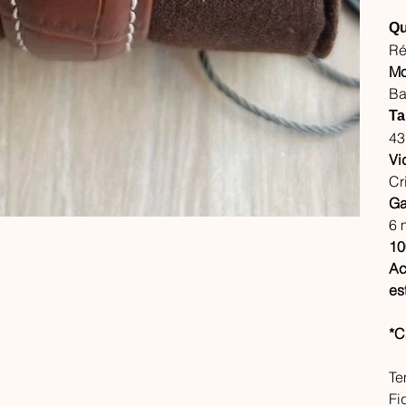
Qu
Ré
Mo
Ba
Ta
4
Vi
Cr
Ga
6 
10
Ac
es
*C
Te
Fi