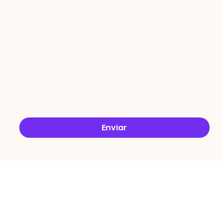
ÇÕES
Email
*
Sim, quero receber ofertas no e-mail.
*
Enviar