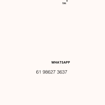
H
Faw
NOVIDA
DES E 
WHATSAPP
61 98627 3637
PROMO