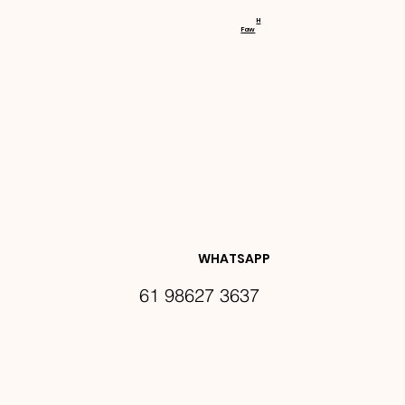
RECEBA 
H
Faw
NOVIDA
DES E 
WHATSAPP
61 98627 3637
PROMO