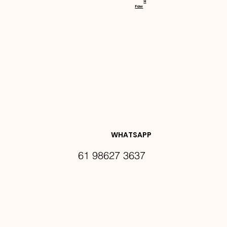
H
Faw
NOVIDA
DES E 
WHATSAPP
61 98627 3637
PROMO