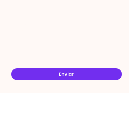
ÇÕES
Email
*
Sim, quero receber ofertas no e-mail.
*
Enviar