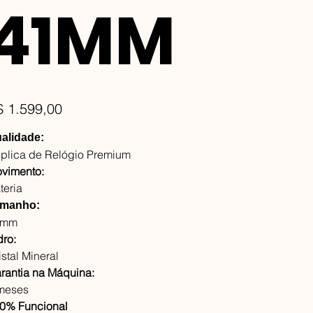
41MM
ço
$ 1.599,00
alidade:
plica de Relógio Premium
vimento:
teria
manho:
1mm
dro:
istal Mineral
rantia na Máquina:
meses
0% Funcional