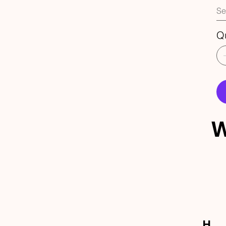
Q
W
ECEBA 
OVIDA
H