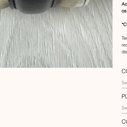
Ac
os
*C
Te
re
de
C
P
C