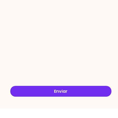
PROMO
ÇÕES
Email
*
Sim, quero receber ofertas no e-mail.
*
Enviar