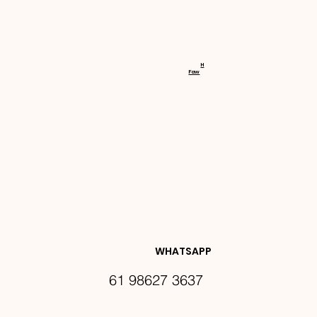
RECEBA 
H
Faw
NOVIDA
DES E 
WHATSAPP
61 98627 3637