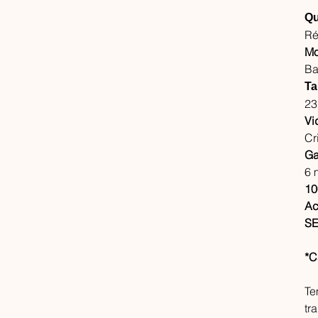
Qu
Ré
Mo
Ba
Ta
23
Vi
Cr
Ga
6 
10
Ac
SE
*C
Te
tr