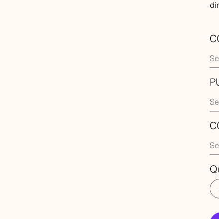
di
C
P
C
Q