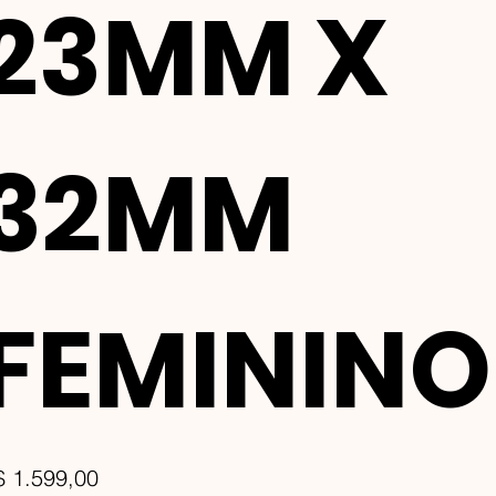
23MM X
32MM
FEMININO
ço
$ 1.599,00