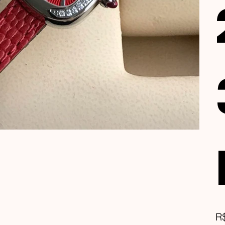
Pre
R