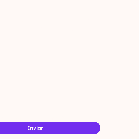
ROMOÇ
ES
o receber ofertas no e-mail.
*
Enviar