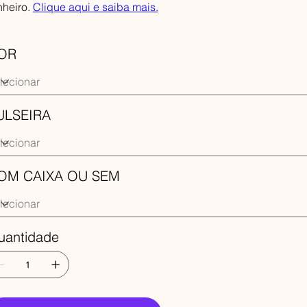
nheiro.
Clique aqui e saiba mais.
OR
ULSEIRA
OM CAIXA OU SEM
uantidade