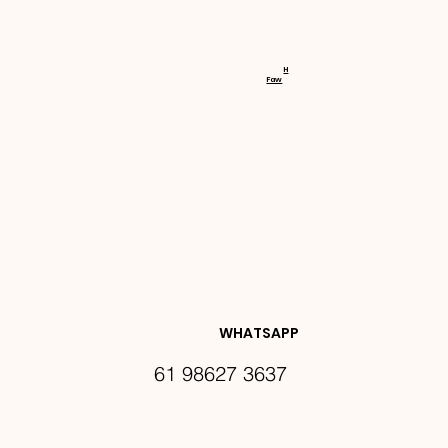
RECEBA 
H
Faw
NOVIDA
DES E 
WHATSAPP
61 98627 3637