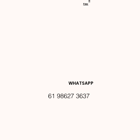
H
Faw
NOVIDA
DES E 
WHATSAPP
61 98627 3637
PROMO