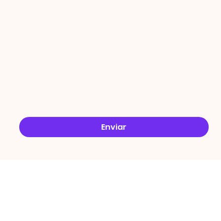
ÇÕES
Email
*
Sim, quero receber ofertas no e-mail.
*
Enviar