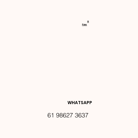
RECEBA 
H
Faw
NOVIDA
DES E 
WHATSAPP
61 98627 3637