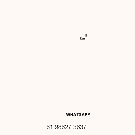
RECEBA 
H
Faw
NOVIDA
DES E 
WHATSAPP
61 98627 3637