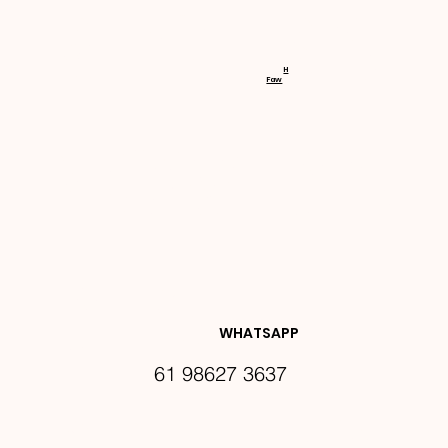
RECEBA 
H
Faw
NOVIDA
DES E 
WHATSAPP
61 98627 3637