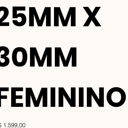
25MM X
30MM
FEMININO
ço
$ 1.599,00