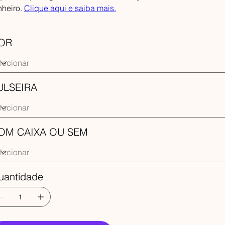
nheiro.
Clique aqui e saiba mais.
OR
ULSEIRA
OM CAIXA OU SEM
uantidade