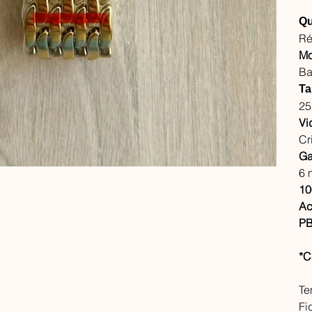
Qu
Ré
Mo
Ba
Ta
25
Vi
Cr
Ga
6 
10
Ac
PB
*C
Te
Fi