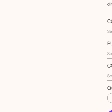
di
C
P
C
Q