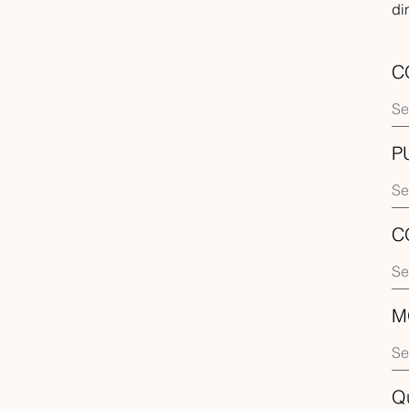
di
C
P
C
M
Q