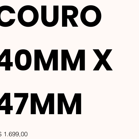
COURO
40MM X
47MM
ço
$ 1.699,00