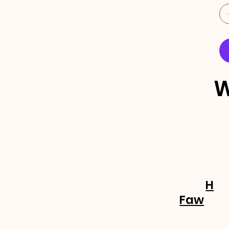
W
ECEBA 
OVIDA
H
Faw