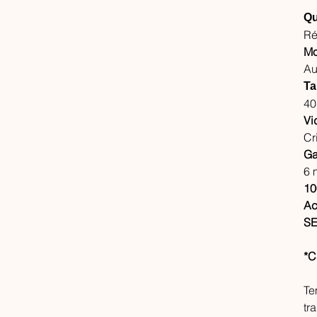
Qu
Ré
Mo
Au
Ta
40
Vi
Cr
Ga
6 
10
Ac
SE
*C
Te
tr