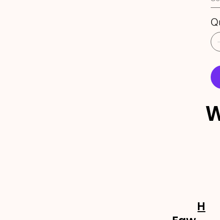
Q
W
ECEBA 
OVIDA
H