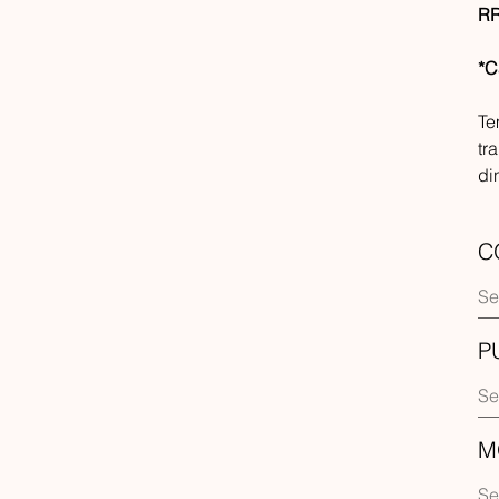
RR
*C
Te
tr
di
C
P
M