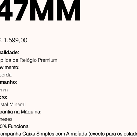
47MM
ço
$ 1.599,00
alidade:
plica de Relógio Premium
vimento:
corda
manho:
7mm
dro:
istal Mineral
rantia na Máquina:
meses
0% Funcional
ompanha Caixa Simples com Almofada (exceto para os estado