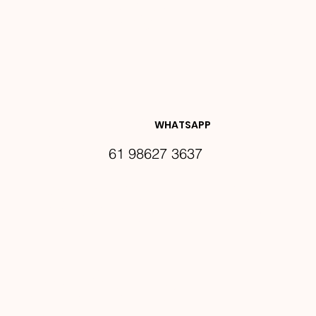
NOVIDA
DES E 
WHATSAPP
61 98627 3637
PROMO
ÇÕES