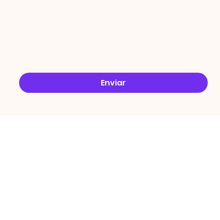
Email
*
Sim, quero receber ofertas no e-mail.
*
Enviar