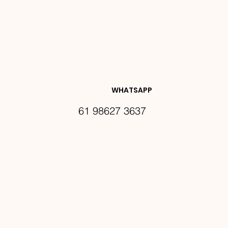
NOVIDA
DES E 
WHATSAPP
61 98627 3637
PROMO
ÇÕES