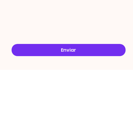
Email
*
Sim, quero receber ofertas no e-mail.
*
Enviar