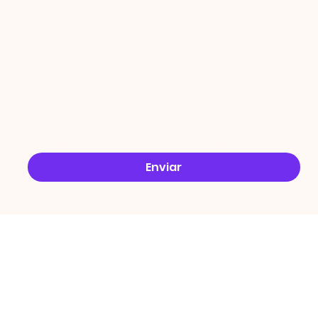
ÇÕES
Email
*
Sim, quero receber ofertas no e-mail.
*
Enviar