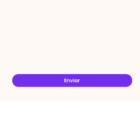
ÇÕES
Email
*
Sim, quero receber ofertas no e-mail.
*
Enviar