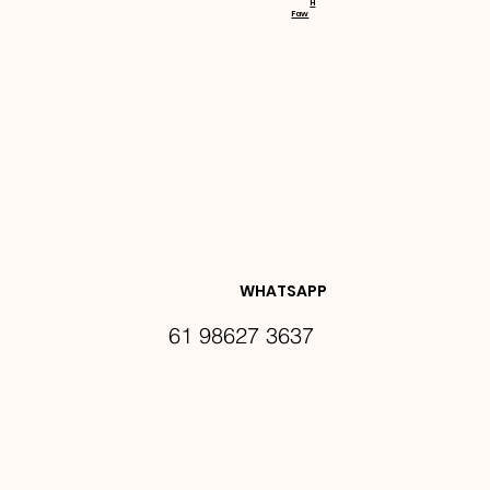
H
Faw
NOVIDA
DES E 
WHATSAPP
61 98627 3637
PROMO