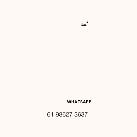
RECEBA 
H
Faw
NOVIDA
DES E 
WHATSAPP
61 98627 3637