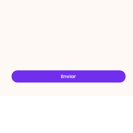
ÇÕES
Email
*
Sim, quero receber ofertas no e-mail.
*
Enviar