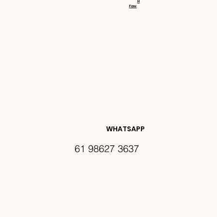
H
Faw
NOVIDA
DES E 
WHATSAPP
61 98627 3637
PROMO