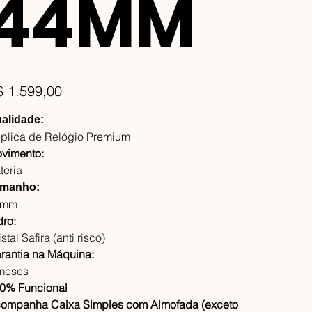
44MM
ço
$ 1.599,00
alidade:
plica de Relógio Premium
vimento:
teria
manho:
4mm
dro:
stal Safira (anti risco)
rantia na Máquina:
meses
0% Funcional
ompanha Caixa Simples com Almofada (exceto