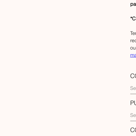
pa
*C
Te
re
ou
ma
C
P
C