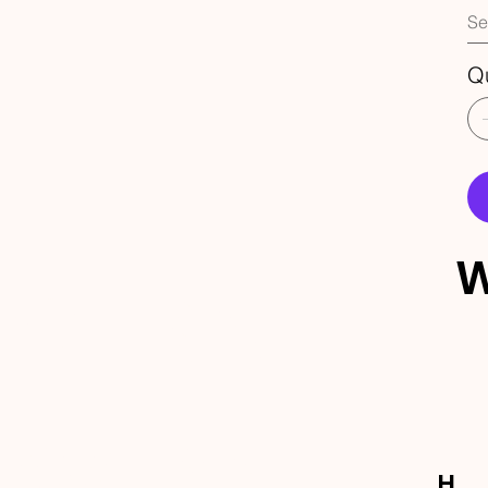
Q
W
ECEBA 
OVIDA
H