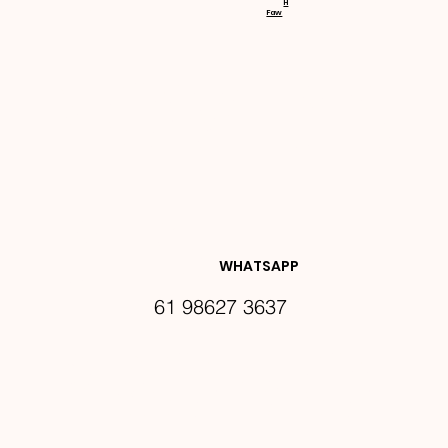
H
Faw
NOVIDA
DES E 
WHATSAPP
61 98627 3637
PROMO