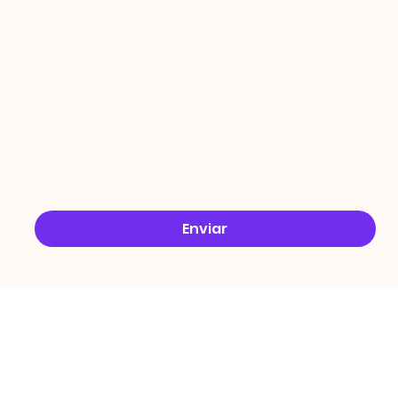
ÇÕES
Email
*
Sim, quero receber ofertas no e-mail.
*
Enviar