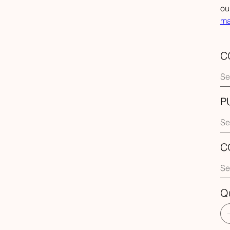
ou
ma
C
P
C
Q