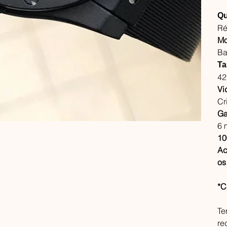
Qu
Ré
Mo
Ba
Ta
4
Vi
Cri
Ga
6 
10
Ac
os
*C
Te
re