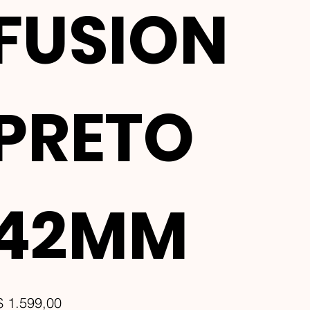
FUSION
PRETO
42MM
ço
$ 1.599,00