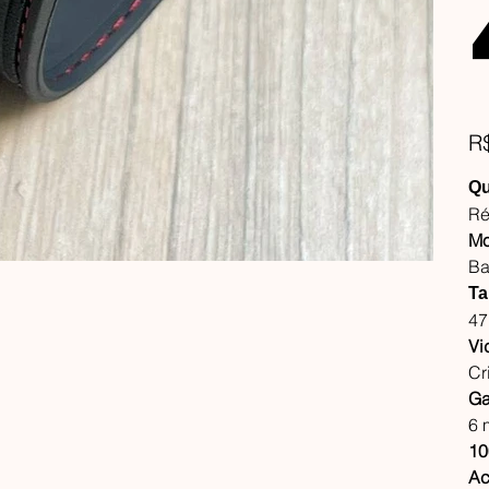
Pre
R
Qu
Ré
Mo
Ba
Ta
4
Vi
Cri
Ga
6 
10
Ac