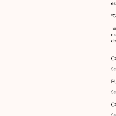
es
*C
Te
re
de
C
P
C