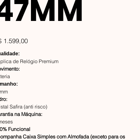
47MM
ço
$ 1.599,00
alidade:
plica de Relógio Premium
vimento:
teria
manho:
7mm
dro:
stal Safira (anti risco)
rantia na Máquina:
meses
0% Funcional
ompanha Caixa Simples com Almofada (exceto para os