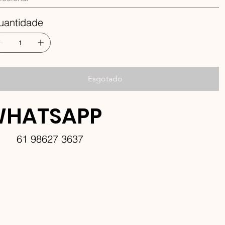
uantidade
Esgotado
HATSAPP
61 98627 3637