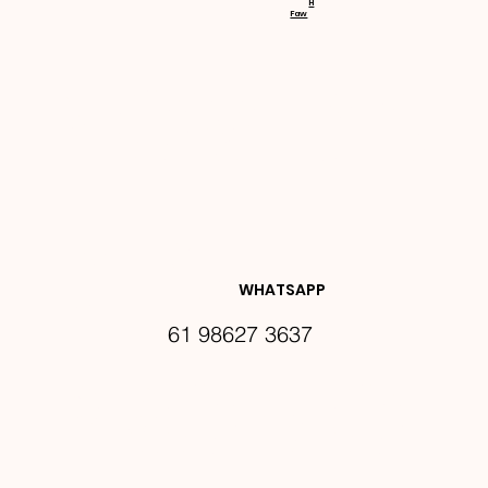
H
Faw
NOVIDA
DES E 
WHATSAPP
61 98627 3637
PROMO