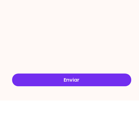
ÇÕES
Email
*
Sim, quero receber ofertas no e-mail.
*
Enviar