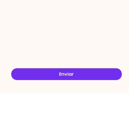
ÇÕES
Email
*
Sim, quero receber ofertas no e-mail.
*
Enviar