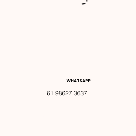
H
Faw
NOVIDA
DES E 
WHATSAPP
61 98627 3637
PROMO