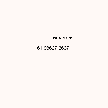
NOVIDA
DES E 
WHATSAPP
61 98627 3637
PROMO
ÇÕES