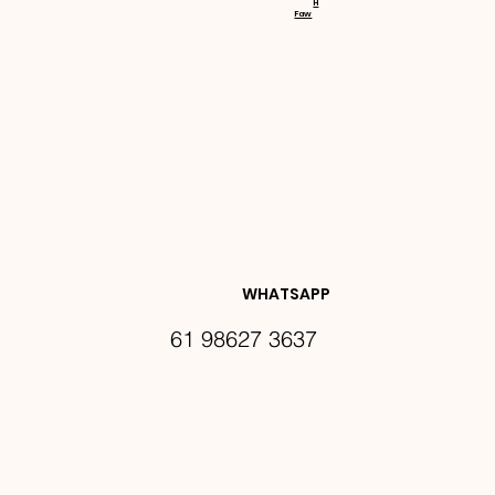
H
Faw
NOVIDA
DES E 
WHATSAPP
61 98627 3637
PROMO