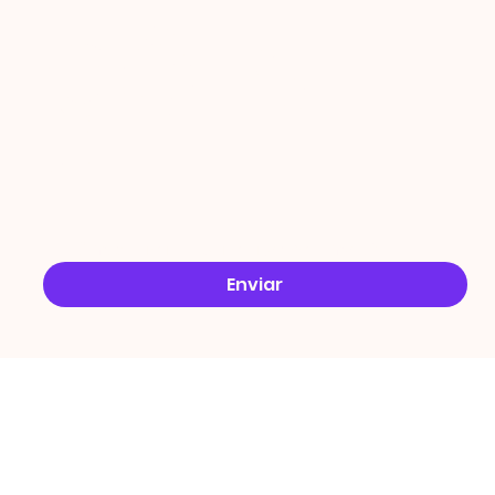
ÇÕES
Email
*
Sim, quero receber ofertas no e-mail.
*
Enviar