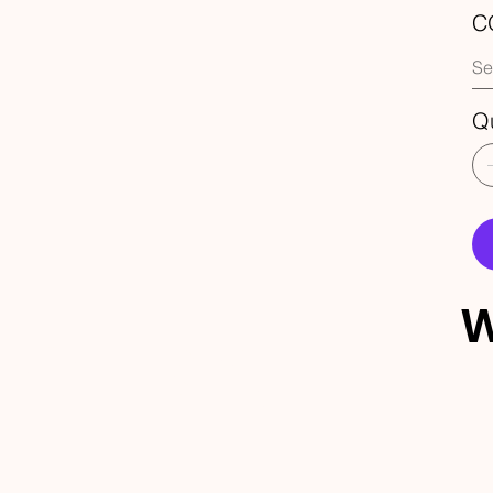
C
Q
W
ECEBA 