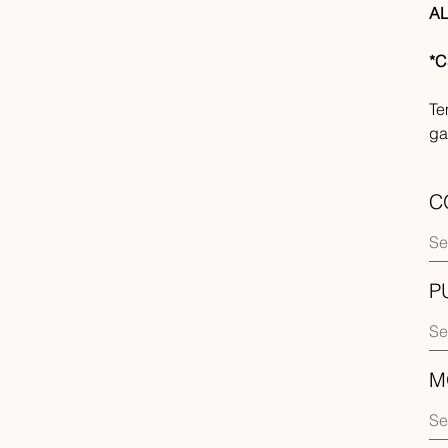
AL
*C
Te
ga
C
P
M