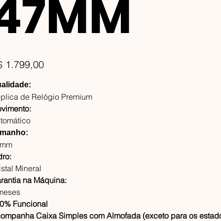
47MM
ço
$ 1.799,00
alidade:
plica de Relógio Premium
vimento:
tomático
manho:
7mm
dro:
istal Mineral
rantia na Máquina:
meses
0% Funcional
ompanha Caixa Simples com Almofada (exceto para os estado