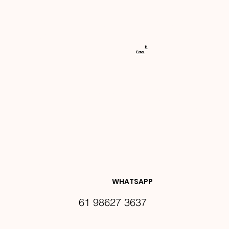
RECEBA 
H
Faw
NOVIDA
DES E 
WHATSAPP
61 98627 3637