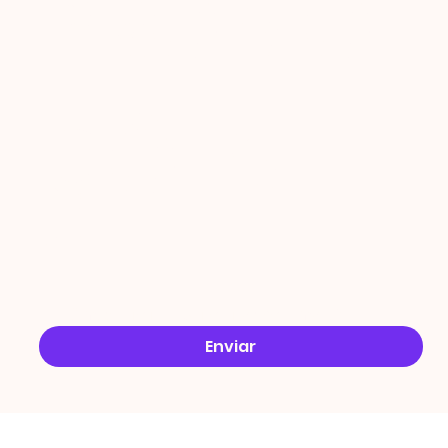
PROMO
ÇÕES
Email
*
Sim, quero receber ofertas no e-mail.
*
Enviar